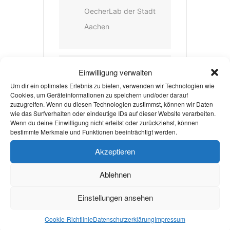
OecherLab der Stadt
Aachen
VERANSTALTER
Einwilligung verwalten
Um dir ein optimales Erlebnis zu bieten, verwenden wir Technologien wie
OECHERLAB DER
Cookies, um Geräteinformationen zu speichern und/oder darauf
zuzugreifen. Wenn du diesen Technologien zustimmst, können wir Daten
STADT AACHEN
wie das Surfverhalten oder eindeutige IDs auf dieser Website verarbeiten.
Wenn du deine Einwilligung nicht erteilst oder zurückziehst, können
E-MAIL
bestimmte Merkmale und Funktionen beeinträchtigt werden.
oecherlab@mail.aache
Akzeptieren
n.de
Ablehnen
Einstellungen ansehen
Weiterlesen
Cookie-Richtlinie
Datenschutzerklärung
Impressum