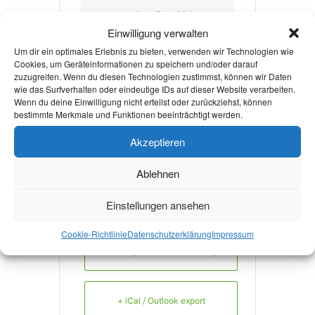
aachen@techlabs.org
Einwilligung verwalten
WEBSITE
Um dir ein optimales Erlebnis zu bieten, verwenden wir Technologien wie
Cookies, um Geräteinformationen zu speichern und/oder darauf
https://www.techlabs.
zuzugreifen. Wenn du diesen Technologien zustimmst, können wir Daten
org/location/aachen/
wie das Surfverhalten oder eindeutige IDs auf dieser Website verarbeiten.
Wenn du deine Einwilligung nicht erteilst oder zurückziehst, können
bestimmte Merkmale und Funktionen beeinträchtigt werden.
Akzeptieren
Mehr Infos!
Ablehnen
Einstellungen ansehen
Cookie-Richtlinie
Datenschutzerklärung
Impressum
+ Zu Google Kalender hinzufügen
+ iCal / Outlook export