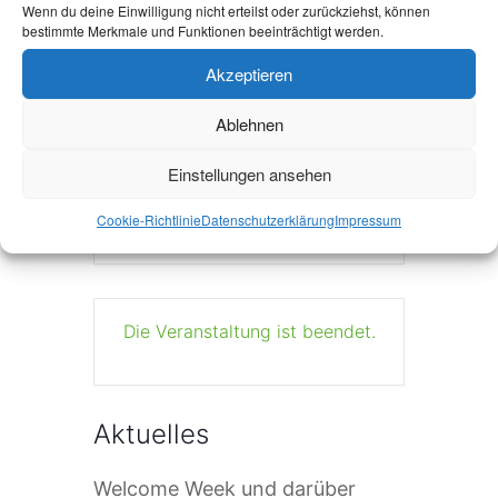
Wenn du deine Einwilligung nicht erteilst oder zurückziehst, können
bestimmte Merkmale und Funktionen beeinträchtigt werden.
Akzeptieren
+ Zu Google Kalender hinzufügen
Ablehnen
Einstellungen ansehen
+ iCal / Outlook export
Cookie-Richtlinie
Datenschutzerklärung
Impressum
Die Veranstaltung ist beendet.
Aktuelles
Welcome Week und darüber