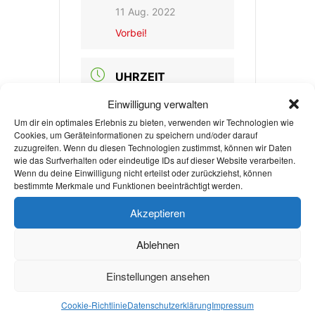
11 Aug. 2022
Vorbei!
UHRZEIT
18:30 - 20:30
Einwilligung verwalten
Um dir ein optimales Erlebnis zu bieten, verwenden wir Technologien wie
Cookies, um Geräteinformationen zu speichern und/oder darauf
MEHR INFO
zuzugreifen. Wenn du diesen Technologien zustimmst, können wir Daten
wie das Surfverhalten oder eindeutige IDs auf dieser Website verarbeiten.
Jetzt beitreten!
Wenn du deine Einwilligung nicht erteilst oder zurückziehst, können
bestimmte Merkmale und Funktionen beeinträchtigt werden.
KATEGORIE
Akzeptieren
Bildungsveranstaltun
Ablehnen
g
Einstellungen ansehen
Cookie-Richtlinie
Datenschutzerklärung
Impressum