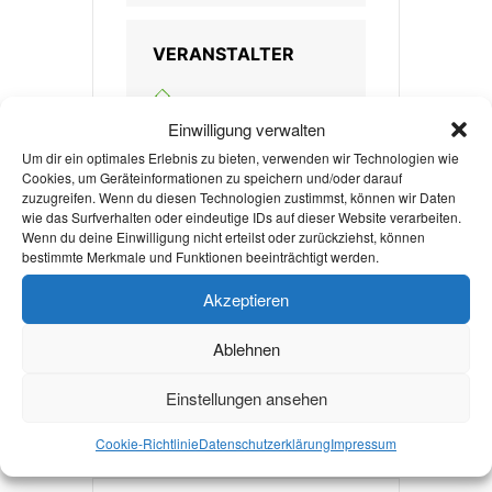
VERANSTALTER
Einwilligung verwalten
REKTORATSSTABSSTELLE -
Um dir ein optimales Erlebnis zu bieten, verwenden wir Technologien wie
INTEGRATION TEAM, HUMAN
Cookies, um Geräteinformationen zu speichern und/oder darauf
zuzugreifen. Wenn du diesen Technologien zustimmst, können wir Daten
RESOURCES, GENDER AND
wie das Surfverhalten oder eindeutige IDs auf dieser Website verarbeiten.
DIVERSITY MANAGEMENT
Wenn du deine Einwilligung nicht erteilst oder zurückziehst, können
bestimmte Merkmale und Funktionen beeinträchtigt werden.
(IGAD)
Akzeptieren
WEBSITE
https://www.igad.rwth
Ablehnen
-aachen.de/
Einstellungen ansehen
Cookie-Richtlinie
Datenschutzerklärung
Impressum