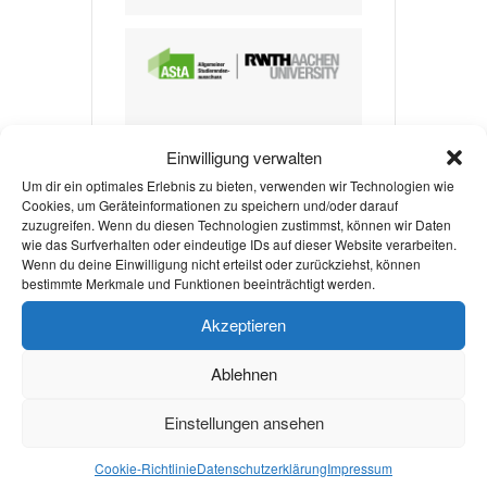
VERANSTALTER
Einwilligung verwalten
ASTA DER RWTH
Um dir ein optimales Erlebnis zu bieten, verwenden wir Technologien wie
Cookies, um Geräteinformationen zu speichern und/oder darauf
AACHEN
zuzugreifen. Wenn du diesen Technologien zustimmst, können wir Daten
wie das Surfverhalten oder eindeutige IDs auf dieser Website verarbeiten.
E-MAIL
Wenn du deine Einwilligung nicht erteilst oder zurückziehst, können
bestimmte Merkmale und Funktionen beeinträchtigt werden.
asta@asta.rwth-
aachen.de
Akzeptieren
WEBSITE
Ablehnen
https://www.asta.rwth
Einstellungen ansehen
-aachen.de/
Cookie-Richtlinie
Datenschutzerklärung
Impressum