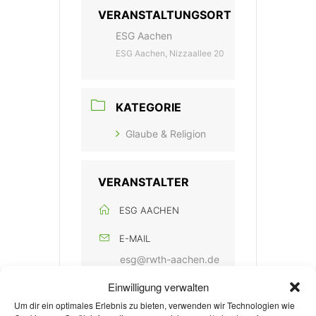
VERANSTALTUNGSORT
ESG Aachen
ESG Aachen, Nizzaallee 20
KATEGORIE
Glaube & Religion
VERANSTALTER
ESG AACHEN
E-MAIL
esg@rwth-aachen.de
Einwilligung verwalten
WEBSITE
Um dir ein optimales Erlebnis zu bieten, verwenden wir Technologien wie
https://www.esg-