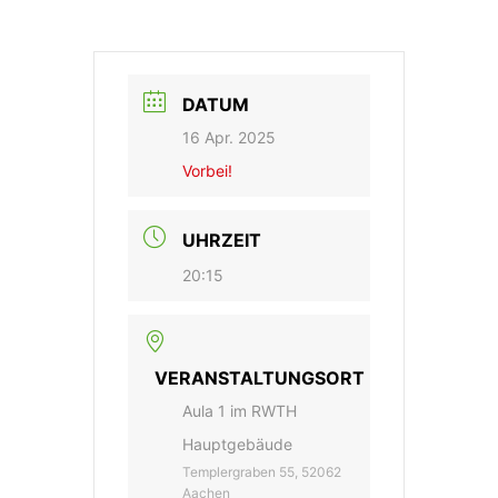
DATUM
16 Apr. 2025
Vorbei!
UHRZEIT
20:15
VERANSTALTUNGSORT
Aula 1 im RWTH
Hauptgebäude
Templergraben 55, 52062
Aachen