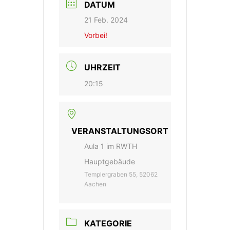
DATUM
21 Feb. 2024
Vorbei!
UHRZEIT
20:15
VERANSTALTUNGSORT
Aula 1 im RWTH
Hauptgebäude
Templergraben 55, 52062
Aachen
KATEGORIE