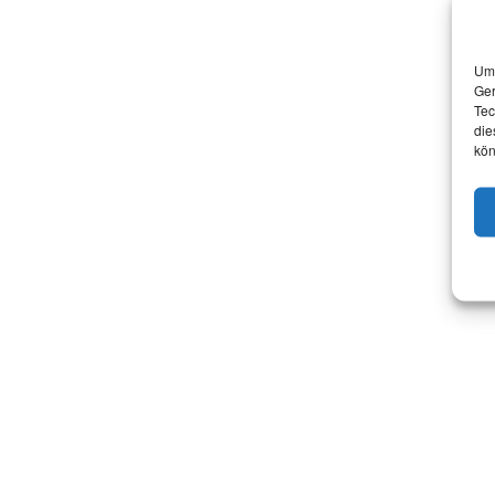
Um 
Ger
Tec
die
kön