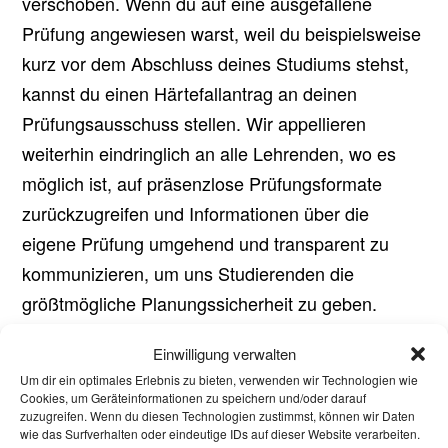
verschoben. Wenn du auf eine ausgefallene
Prüfung angewiesen warst, weil du beispielsweise
kurz vor dem Abschluss deines Studiums stehst,
kannst du einen Härtefallantrag an deinen
Prüfungsausschuss stellen. Wir appellieren
weiterhin eindringlich an alle Lehrenden, wo es
möglich ist, auf präsenzlose Prüfungsformate
zurückzugreifen und Informationen über die
eigene Prüfung umgehend und transparent zu
kommunizieren, um uns Studierenden die
größtmögliche Planungssicherheit zu geben.
Alle Informationen zu aktuellen Regelungen und
Einwilligung verwalten
wie ihr eurem Prüfungsausschuss schreiben
Um dir ein optimales Erlebnis zu bieten, verwenden wir Technologien wie
Cookies, um Geräteinformationen zu speichern und/oder darauf
könnt, findet ihr unter:
zuzugreifen. Wenn du diesen Technologien zustimmst, können wir Daten
wie das Surfverhalten oder eindeutige IDs auf dieser Website verarbeiten.
https://www.asta.rwth-aachen.de/corona/