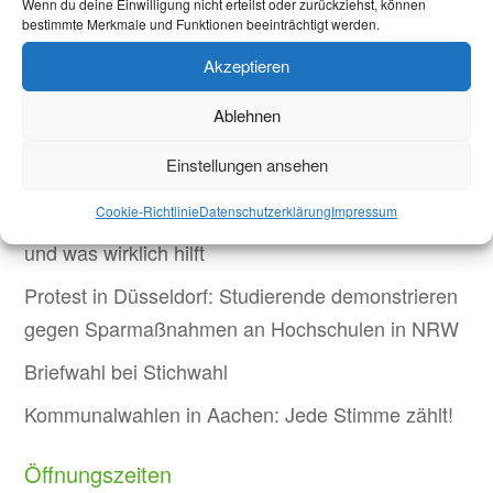
Wenn du deine Einwilligung nicht erteilst oder zurückziehst, können
bestimmte Merkmale und Funktionen beeinträchtigt werden.
Akzeptieren
Aktuelles
Ablehnen
Welcome Week und darüber hinaus: Onboarding
Einstellungen ansehen
neuer internationaler Studierender
Cookie-Richtlinie
Datenschutzerklärung
Impressum
Warum Einsamkeit im Studium kein Versagen ist –
und was wirklich hilft
Protest in Düsseldorf: Studierende demonstrieren
gegen Sparmaßnahmen an Hochschulen in NRW
Briefwahl bei Stichwahl
Kommunalwahlen in Aachen: Jede Stimme zählt!
Öffnungszeiten