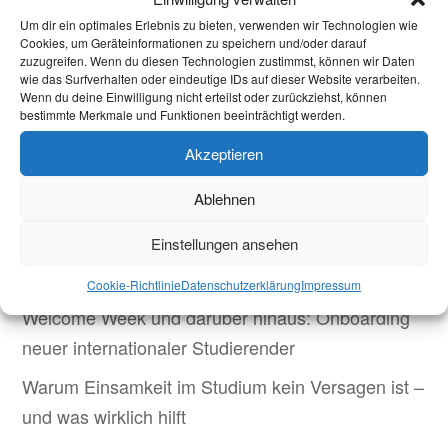
Januar 1934 auf Basis eines eigens für ihn
Um dir ein optimales Erlebnis zu bieten, verwenden wir Technologien wie
geschaffenem Gesetz wegen „Hochverrats in
Cookies, um Geräteinformationen zu speichern und/oder darauf
zuzugreifen. Wenn du diesen Technologien zustimmst, können wir Daten
Tateinheit mit vorsätzlicher Brandstiftung“
wie das Surfverhalten oder eindeutige IDs auf dieser Website verarbeiten.
Wenn du deine Einwilligung nicht erteilst oder zurückziehst, können
hingerichtet. Erst 2007 wurde das Urteil von der
bestimmte Merkmale und Funktionen beeinträchtigt werden.
Bundesrepublik endgültig aufgehoben.
Akzeptieren
Aachen den 28.2.2022 (ps)
Ablehnen
Einstellungen ansehen
Aktuelles
Cookie-Richtlinie
Datenschutzerklärung
Impressum
Welcome Week und darüber hinaus: Onboarding
neuer internationaler Studierender
Warum Einsamkeit im Studium kein Versagen ist –
und was wirklich hilft