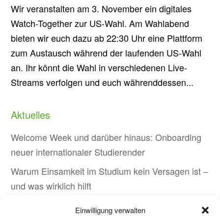
Wir veranstalten am 3. November ein digitales
Watch-Together zur US-Wahl. Am Wahlabend
bieten wir euch dazu ab 22:30 Uhr eine Plattform
zum Austausch während der laufenden US-Wahl
an. Ihr könnt die Wahl in verschiedenen Live-
Streams verfolgen und euch währenddessen...
Aktuelles
Welcome Week und darüber hinaus: Onboarding
neuer internationaler Studierender
Warum Einsamkeit im Studium kein Versagen ist –
und was wirklich hilft
Protest in Düsseldorf: Studierende demonstrieren
Einwilligung verwalten
gegen Sparmaßnahmen an Hochschulen in NRW