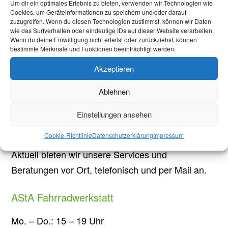
Um dir ein optimales Erlebnis zu bieten, verwenden wir Technologien wie
Cookies, um Geräteinformationen zu speichern und/oder darauf
Briefwahl bei Stichwahl
zuzugreifen. Wenn du diesen Technologien zustimmst, können wir Daten
wie das Surfverhalten oder eindeutige IDs auf dieser Website verarbeiten.
Kommunalwahlen in Aachen: Jede Stimme zählt!
Wenn du deine Einwilligung nicht erteilst oder zurückziehst, können
bestimmte Merkmale und Funktionen beeinträchtigt werden.
Öffnungszeiten
Akzeptieren
Mo.-Fr.: 10-14 Uhr
Ablehnen
Pontwall 3
Einstellungen ansehen
52062 Aachen
Cookie-Richtlinie
Datenschutzerklärung
Impressum
Aktuell bieten wir unsere Services und
Beratungen vor Ort, telefonisch und per Mail an.
AStA Fahrradwerkstatt
Mo. – Do.: 15 – 19 Uhr