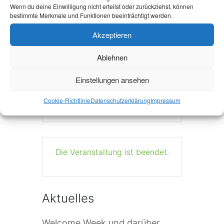
Wenn du deine Einwilligung nicht erteilst oder zurückziehst, können
bestimmte Merkmale und Funktionen beeinträchtigt werden.
Akzeptieren
+ Zu Google Kalender hinzufügen
Ablehnen
Einstellungen ansehen
+ iCal / Outlook export
Cookie-Richtlinie
Datenschutzerklärung
Impressum
Die Veranstaltung ist beendet.
Aktuelles
Welcome Week und darüber