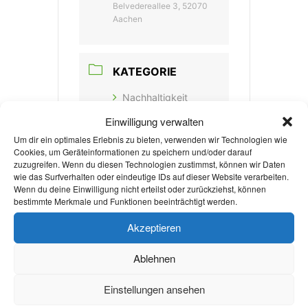
Belvedereallee 3, 52070
Aachen
KATEGORIE
Nachhaltigkeit
Einwilligung verwalten
Um dir ein optimales Erlebnis zu bieten, verwenden wir Technologien wie
VERANSTALTER
Cookies, um Geräteinformationen zu speichern und/oder darauf
zuzugreifen. Wenn du diesen Technologien zustimmst, können wir Daten
TECHNIK OHNE
wie das Surfverhalten oder eindeutige IDs auf dieser Website verarbeiten.
Wenn du deine Einwilligung nicht erteilst oder zurückziehst, können
GRENZEN AACHEN
bestimmte Merkmale und Funktionen beeinträchtigt werden.
WEBSITE
Akzeptieren
https://www.teog.ngo/
Ablehnen
teog_rg/aachen/
Einstellungen ansehen